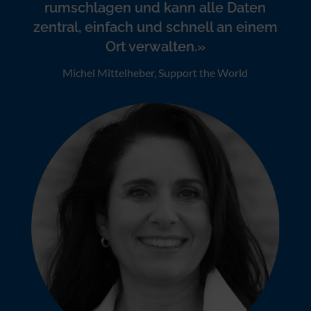
«Endlich muss ich mich nicht mehr
mit fehleranfälligen Excel-Tabellen
rumschlagen und kann alle Daten
zentral, einfach und schnell an einem
Ort verwalten.»
Michel Mittelheber, Support the World