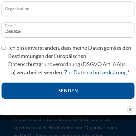
Software kann auch Spass machen (versprochen).
Organisation
Wir haben Kaleido:KONTAKTE so entwickelt, dass
du dich leicht zurechtfindest und deine Ziele ganz
einfach erreichst.
Datum *
Ich bin einverstanden, dass meine Daten gemäss den
Bestimmungen der Europäischen
Datenschutzgrundverordnung (DSGVO Art. 6 Abs.
1a) verarbeitet werden.
Zur Datenschutzerklärung
*
Warum CONTACTS?
Auf NPOs zugeschnitten
Wir verstehen deine Bedürfnisse, denn seit mehr als
30 Jahren arbeiten wir ausschliesslich für die Non-